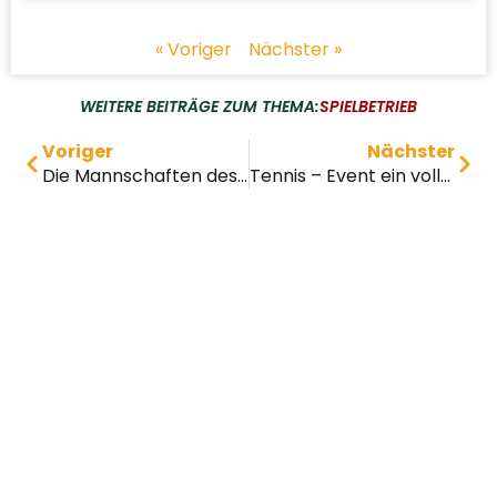
« Voriger
Nächster »
WEITERE BEITRÄGE ZUM THEMA:
SPIELBETRIEB
Voriger
Nächster
Die Mannschaften des TC Beselich starten in die zweite Saisonhälfte der Medenrunde 2024
Tennis – Event ein voller Erfolg bei strahlendem Sonnenschein!
Impressum
Datenschutz
Design © 2026 elz
IT
.de
SERVICE