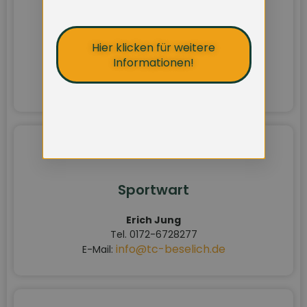
Jugendwartin
Hier klicken für weitere
Marie-Christine Mai
Informationen!
Tel. 0176-61334630
marie-christine.mai@web.de
E-Mail:
Sportwart
Erich Jung
Tel. 0172-6728277
info@tc-beselich.de
E-Mail: