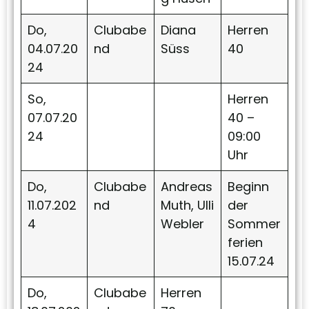
Do,
Clubabe
Diana
Herren
04.07.20
nd
Süss
40
24
So,
Herren
07.07.20
40 –
24
09:00
Uhr
Do,
Clubabe
Andreas
Beginn
11.07.202
nd
Muth, Ulli
der
4
Webler
Sommer
ferien
15.07.24
Do,
Clubabe
Herren