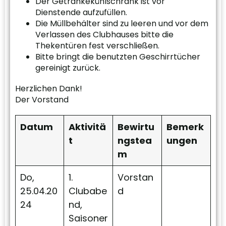
Der Getränkekühlschrank ist vor
Dienstende aufzufüllen.
Die Müllbehälter sind zu leeren und vor dem
Verlassen des Clubhauses bitte die
Thekentüren fest verschließen.
Bitte bringt die benutzten Geschirrtücher
gereinigt zurück.
Herzlichen Dank!
Der Vorstand
Datum
Aktivitä
Bewirtu
Bemerk
t
ngstea
ungen
m
Do,
1.
Vorstan
25.04.20
Clubabe
d
24
nd,
Saisoner