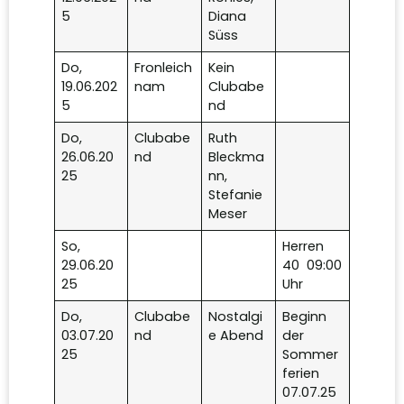
5
Diana
Süss
Do,
Fronleich
Kein
19.06.202
nam
Clubabe
5
nd
Do,
Clubabe
Ruth
26.06.20
nd
Bleckma
25
nn,
Stefanie
Meser
So,
Herren
29.06.20
40 09:00
25
Uhr
Do,
Clubabe
Nostalgi
Beginn
03.07.20
nd
e Abend
der
25
Sommer
ferien
07.07.25