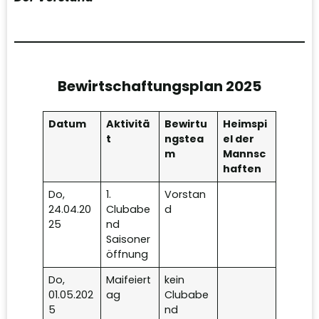
Bewirtschaftungsplan 2025
Datum
Aktivitä
Bewirtu
Heimspi
t
ngstea
el der
m
Mannsc
haften
Do,
1.
Vorstan
24.04.20
Clubabe
d
25
nd
Saisoner
öffnung
Do,
Maifeiert
kein
01.05.202
ag
Clubabe
5
nd