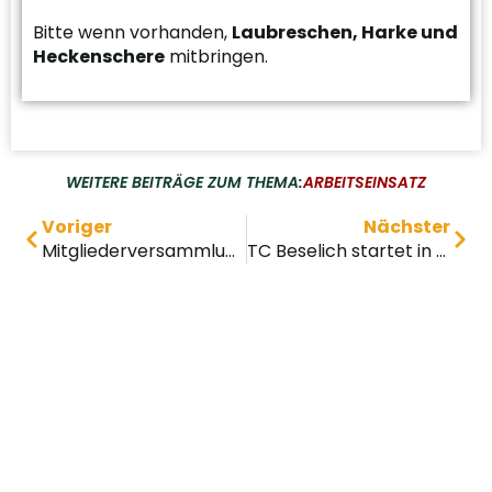
Bitte wenn vorhanden,
Laubreschen, Harke und
Heckenschere
mitbringen.
WEITERE BEITRÄGE ZUM THEMA:
ARBEITSEINSATZ
Voriger
Nächster
Mitglieder­versammlung des TC Beselich
TC Beselich startet in die Medenrunde 2024
Impressum
Datenschutz
Design © 2026 elz
IT
.de
SERVICE