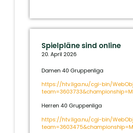
Spielpläne sind online
20. April 2026
Damen 40 Gruppenliga
https://htv.liga.nu/cgi-bin/WebO
team=3603733&championship=M
Herren 40 Gruppenliga
https://htv.liga.nu/cgi-bin/WebO
team=3603475&championship=M