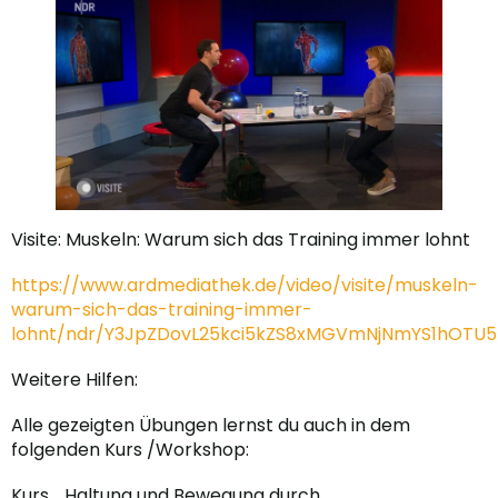
Visite: Muskeln: Warum sich das Training immer lohnt
https://www.ardmediathek.de/video/visite/muskeln-
warum-sich-das-training-immer-
lohnt/ndr/Y3JpZDovL25kci5kZS8xMGVmNjNmYS1hOT
Weitere Hilfen:
Alle gezeigten Übungen lernst du auch in dem
folgenden Kurs /Workshop:
Kurs „Haltung und Bewegung durch