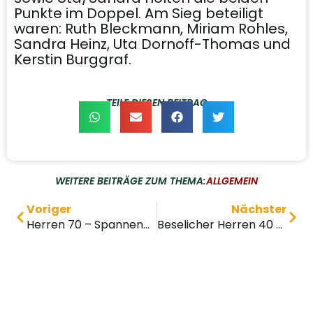
Punkte im Doppel. Am Sieg beteiligt
waren: Ruth Bleckmann, Miriam Rohles,
Sandra Heinz, Uta Dornoff-Thomas und
Kerstin Burggraf.
TEILE DIESEN BEITRAG
WEITERE BEITRÄGE ZUM THEMA:
ALLGEMEIN
Voriger
Nächster
Herren 70 – Spannendes Spiel gegen den TC Geisenheim
Beselicher Herren 40 mit deutlichem Auswärtssieg
Impressum
Datenschutz
Design © 2026 elz
IT
.de
SERVICE